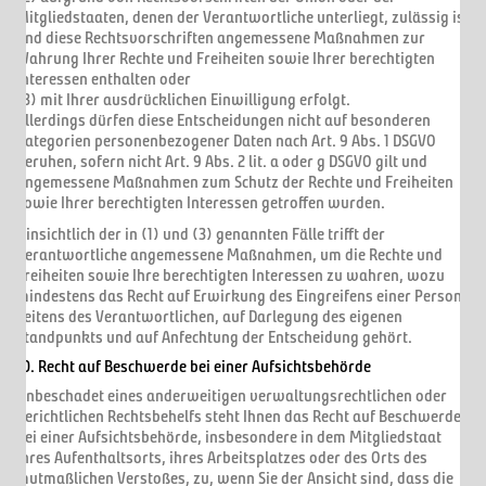
Mitgliedstaaten, denen der Verantwortliche unterliegt, zulässig ist
und diese Rechtsvorschriften angemessene Maßnahmen zur
Wahrung Ihrer Rechte und Freiheiten sowie Ihrer berechtigten
Interessen enthalten oder
(3) mit Ihrer ausdrücklichen Einwilligung erfolgt.
Allerdings dürfen diese Entscheidungen nicht auf besonderen
Kategorien personenbezogener Daten nach Art. 9 Abs. 1 DSGVO
beruhen, sofern nicht Art. 9 Abs. 2 lit. a oder g DSGVO gilt und
angemessene Maßnahmen zum Schutz der Rechte und Freiheiten
sowie Ihrer berechtigten Interessen getroffen wurden.
Hinsichtlich der in (1) und (3) genannten Fälle trifft der
Verantwortliche angemessene Maßnahmen, um die Rechte und
Freiheiten sowie Ihre berechtigten Interessen zu wahren, wozu
mindestens das Recht auf Erwirkung des Eingreifens einer Person
seitens des Verantwortlichen, auf Darlegung des eigenen
Standpunkts und auf Anfechtung der Entscheidung gehört.
10. Recht auf Beschwerde bei einer Aufsichtsbehörde
Unbeschadet eines anderweitigen verwaltungsrechtlichen oder
gerichtlichen Rechtsbehelfs steht Ihnen das Recht auf Beschwerde
bei einer Aufsichtsbehörde, insbesondere in dem Mitgliedstaat
ihres Aufenthaltsorts, ihres Arbeitsplatzes oder des Orts des
mutmaßlichen Verstoßes, zu, wenn Sie der Ansicht sind, dass die