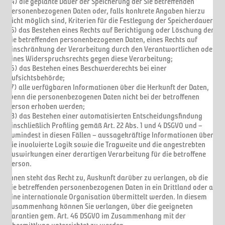
(4) die geplante Dauer der Speicherung der Sie betreffenden
personenbezogenen Daten oder, falls konkrete Angaben hierzu
nicht möglich sind, Kriterien für die Festlegung der Speicherdauer;
(5) das Bestehen eines Rechts auf Berichtigung oder Löschung der
Sie betreffenden personenbezogenen Daten, eines Rechts auf
Einschränkung der Verarbeitung durch den Verantwortlichen oder
eines Widerspruchsrechts gegen diese Verarbeitung;
(6) das Bestehen eines Beschwerderechts bei einer
Aufsichtsbehörde;
(7) alle verfügbaren Informationen über die Herkunft der Daten,
wenn die personenbezogenen Daten nicht bei der betroffenen
Person erhoben werden;
(8) das Bestehen einer automatisierten Entscheidungsfindung
einschließlich Profiling gemäß Art. 22 Abs. 1 und 4 DSGVO und –
zumindest in diesen Fällen – aussagekräftige Informationen über
die involvierte Logik sowie die Tragweite und die angestrebten
Auswirkungen einer derartigen Verarbeitung für die betroffene
Person.
Ihnen steht das Recht zu, Auskunft darüber zu verlangen, ob die
Sie betreffenden personenbezogenen Daten in ein Drittland oder an
eine internationale Organisation übermittelt werden. In diesem
Zusammenhang können Sie verlangen, über die geeigneten
Garantien gem. Art. 46 DSGVO im Zusammenhang mit der