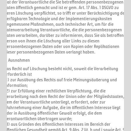
Hat der Verantwortliche die Sie betreffenden personenbezogenen
Daten öffentlich gemacht und ist er gem. Art. 17 Abs. 1 DSGVO zu
deren Löschung verpflichtet, so trifft er unter Berücksichtigung der
verfügbaren Technologie und der Implementierungskosten
angemessene Maßnahmen, auch technischer Art, um für die
Datenverarbeitung Verantwortliche, die die personenbezogenen
Daten verarbeiten, darüber zu informieren, dass Sie als betroffene
Person von ihnen die Löschung aller Links zu diesen
personenbezogenen Daten oder von Kopien oder Replikationen
dieser personenbezogenen Daten verlangt haben.
c. Ausnahmen
Das Recht auf Löschung besteht nicht, soweit die Verarbeitung
erforderlich ist
(1) zur Ausübung des Rechts auf freie Meinungsäußerung und
Information;
(2) zur Erfüllung einer rechtlichen Verpflichtung, die die
Verarbeitung nach dem Recht der Union oder der Mitgliedstaaten,
dem der Verantwortliche unterliegt, erfordert, oder zur
Wahrnehmung einer Aufgabe, die im öffentlichen Interesse liegt
oder in Ausübung öffentlicher Gewalt erfolgt, die dem
Verantwortlichen übertragen wurde;
(3) aus Gründen des öffentlichen Interesses im Bereich der
öffentlichen Gesundheit gemäß Art. 9 Abs. 2 lit. h und i sowie Art. 9